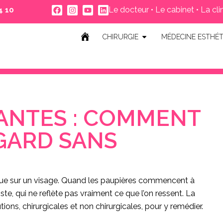
Le docteur
•
Le cabinet
•
La cli
 10 ‬
CHIRURGIE
MÉDECINE ESTHÉT
ANTES : COMMENT
GARD SANS
que sur un visage. Quand les paupières commencent à
riste, qui ne reflète pas vraiment ce que l’on ressent. La
utions, chirurgicales et non chirurgicales, pour y remédier.