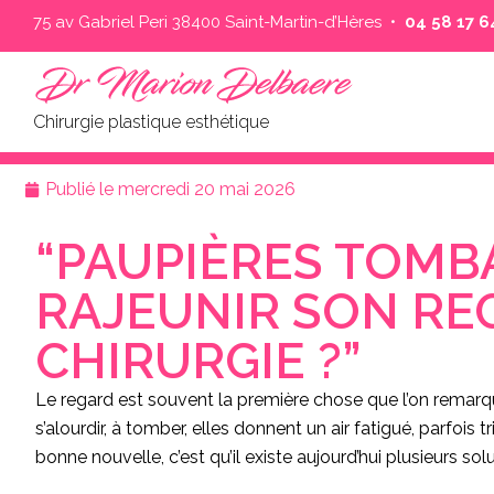
75 av Gabriel Peri 38400 Saint-Martin-d’Hères •
04 58 17 64
Chirurgie plastique esthétique
Publié le
mercredi 20 mai 2026
“PAUPIÈRES TOMB
RAJEUNIR SON RE
CHIRURGIE ?”
Le regard est souvent la première chose que l’on remar
s’alourdir, à tomber, elles donnent un air fatigué, parfois t
bonne nouvelle, c’est qu’il existe aujourd’hui plusieurs sol