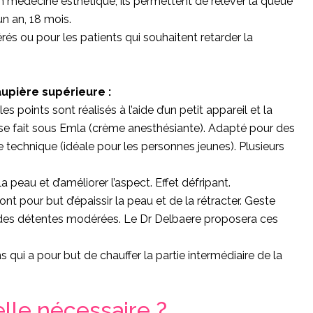
n médecine esthétique, ils permettent de relever la queue
un an, 18 mois.
és ou pour les patients qui souhaitent retarder la
aupière supérieure :
les points sont réalisés à l’aide d’un petit appareil et la
 se fait sous Emla (crème anesthésiante). Adapté pour des
 technique (idéale pour les personnes jeunes). Plusieurs
la peau et d’améliorer l’aspect. Effet défripant.
 ont pour but d’épaissir la peau et de la rétracter. Geste
r des détentes modérées. Le Dr Delbaere proposera ces
 qui a pour but de chauffer la partie intermédiaire de la
elle nécessaire ?