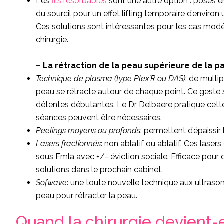
Les
fils résorbables
sont une autre option : posés e
du sourcil pour un effet lifting temporaire d’environ 
Ces solutions sont intéressantes pour les cas modér
chirurgie.
– La rétraction de la peau supérieure de la p
Technique de plasma (type Plex’R ou DAS)
: de multip
peau se rétracte autour de chaque point. Ce geste
détentes débutantes. Le Dr Delbaere pratique cette
séances peuvent être nécessaires.
Peelings moyens ou profonds
: permettent d’épaissir 
Lasers fractionnés
: non ablatif ou ablatif. Ces lasers
sous Emla avec +/- éviction sociale. Efficace pou
solutions dans le prochain cabinet.
Sofwave
: une toute nouvelle technique aux ultrasons
peau pour rétracter la peau.
Quand la chirurgie devient-