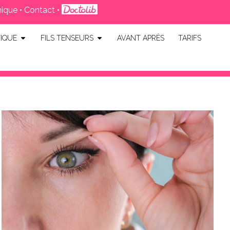
nique
•
Contact
•
IQUE
FILS TENSEURS
AVANT APRÈS
TARIFS