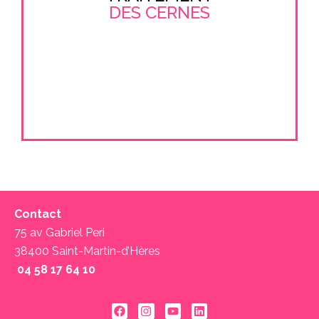
DES CERNES
Contact
75 av Gabriel Peri
38400 Saint-Martin-d’Hères
04 58 17 64 10 ‬