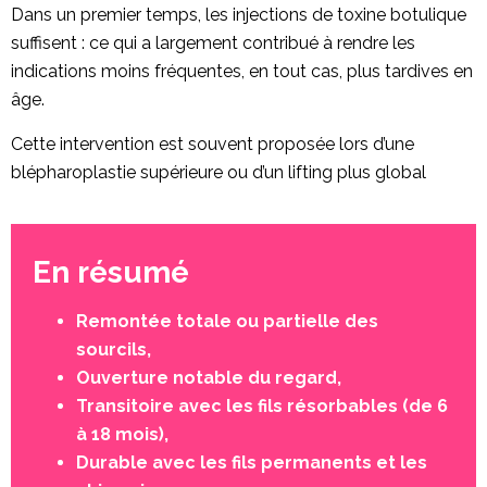
Dans un premier temps, les injections de toxine botulique
suffisent : ce qui a largement contribué à rendre les
indications moins fréquentes, en tout cas, plus tardives en
âge.
Cette intervention est souvent proposée lors d’une
blépharoplastie supérieure ou d’un lifting plus global
En résumé
Remontée totale ou partielle des
sourcils,
Ouverture notable du regard,
Transitoire avec les fils résorbables (de 6
à 18 mois),
Durable avec les fils permanents et les