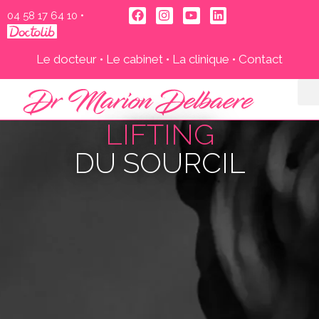
04 58 17 64 10‬
•
Le docteur
•
Le cabinet
•
La clinique
•
Contact
LIFTING
DU SOURCIL