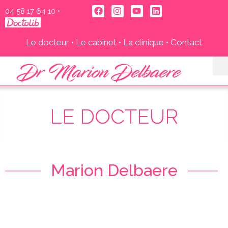
04 58 17 64 10‬
•
Le docteur
•
Le cabinet
•
La clinique
•
Contact
LE DOCTEUR
Marion Delbaere