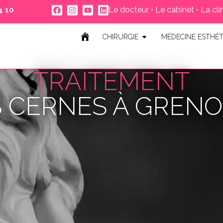
Le docteur
•
Le cabinet
•
La cli
 10 ‬
CHIRURGIE
MÉDECINE ESTHÉT
TRAITEMENT
 CERNES À GREN