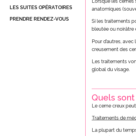
Lorsque les cernes 
LES SUITES OPÉRATOIRES
anatomiques (souven
PRENDRE RENDEZ-VOUS
Si les traitements p
bleutée ou noirâtre 
Pour d’autres, avec
creusement des cern
Les traitements vont
global du visage.
Quels sont
Le cerne creux peut
Traitements de méd
La plupart du temp