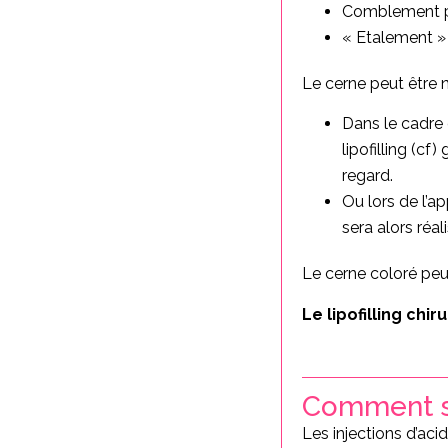
Comblement par
« Etalement »
Le cerne peut être 
Dans le cadre 
lipofilling (cf
regard.
Ou lors de l’a
sera alors réa
Le cerne coloré peu
Le lipofilling chir
Comment se
Les injections d’aci