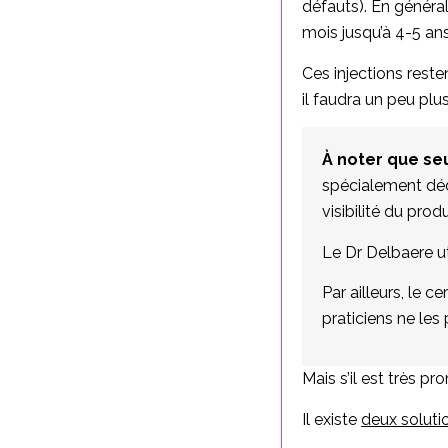
défauts). En général
mois jusqu’à 4-5 ans
Ces injections rest
il faudra un peu plu
À noter que seu
spécialement déd
visibilité du produ
Le Dr Delbaere ut
Par ailleurs, le 
praticiens ne les
Mais s’il est très p
Il existe
deux solutio