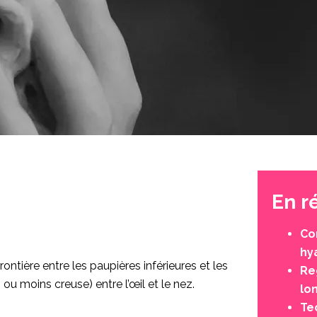
En 
Co
hy
rontière entre les paupières inférieures et les
Re
ou moins creuse) entre l’œil et le nez.
lo
Te