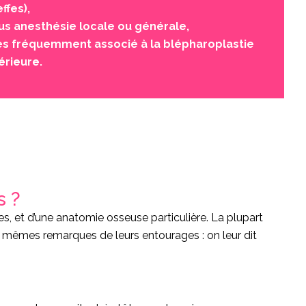
ffes),
us anesthésie locale ou générale,
ès fréquemment associé à la blépharoplastie
érieure.
s ?
 et d’une anatomie osseuse particulière. La plupart
s mêmes remarques de leurs entourages : on leur dit