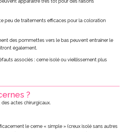
peuvent apparaitre très tôt pour des raisons
te peu de traitements efficaces pour la coloration
sement des pommettes vers le bas peuvent entrainer le
itront également.
fauts associés : cerne isolé ou vieillissement plus
cernes ?
 des actes chirurgicaux.
ficacement le cerne « simple » (creux isolé sans autres