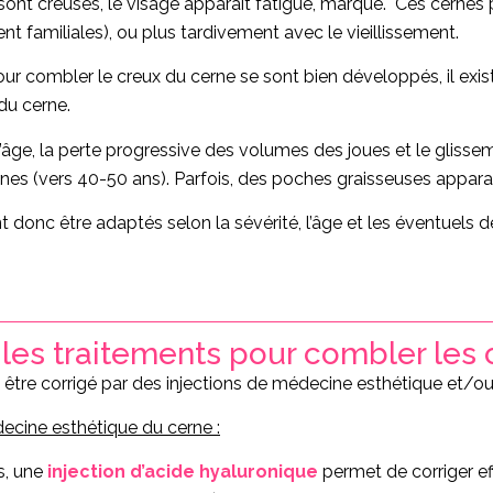
sont creusés, le visage apparait fatigué, marqué. Ces cernes 
t familiales), ou plus tardivement avec le vieillissement.
our combler le creux du cerne se sont bien développés, il exis
du cerne.
 l’âge, la perte progressive des volumes des joues et le glis
es (vers 40-50 ans). Parfois, des poches graisseuses appara
 donc être adaptés selon la sévérité, l’âge et les éventuels dé
 les traitements pour combler les 
 être corrigé par des injections de médecine esthétique et/ou
ecine esthétique du cerne :
s, une
injection d’acide hyaluronique
permet de corriger ef