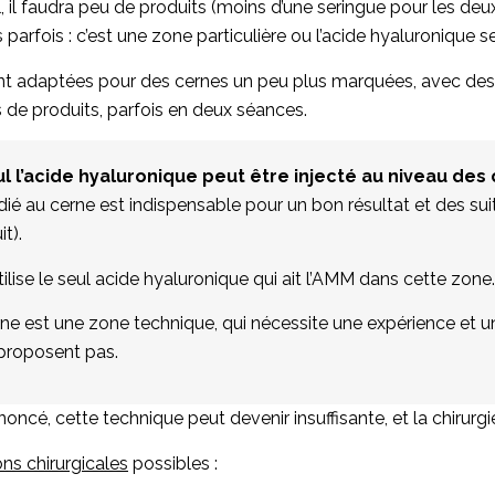
, il faudra peu de produits (moins d’une seringue pour les deu
 parfois : c’est une zone particulière ou l’acide hyaluronique s
ent adaptées pour des cernes un peu plus marquées, avec des 
s de produits, parfois en deux séances.
l l’acide hyaluronique peut être injecté au niveau des
ié au cerne est indispensable pour un bon résultat et des su
it).
ilise le seul acide hyaluronique qui ait l’AMM dans cette zone.
cerne est une zone technique, qui nécessite une expérience et
 proposent pas.
rononcé, cette technique peut devenir insuffisante, et la chirurg
ns chirurgicales
possibles :