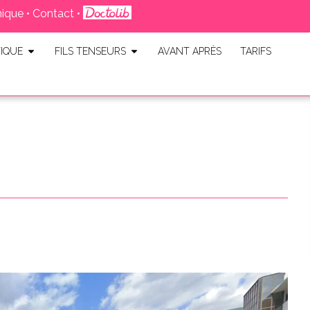
nique
•
Contact
•
IQUE
FILS TENSEURS
AVANT APRÈS
TARIFS