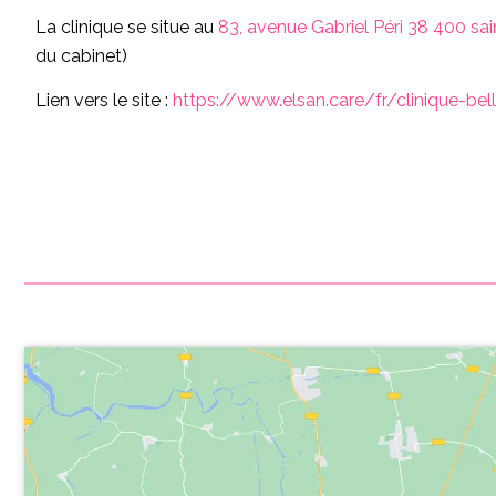
La clinique se situe au
83, avenue Gabriel Péri 38 400 sai
du cabinet)
Lien vers le site :
https://www.elsan.care/fr/clinique-be