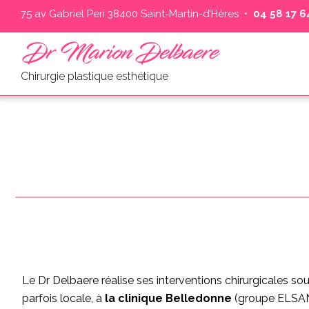
75 av Gabriel Peri 38400 Saint-Martin-d’Hères •
04 58 17 64
Chirurgie plastique esthétique
Le Dr Delbaere réalise ses interventions chirurgicales so
parfois locale, à
la clinique Belledonne
(groupe ELSAN