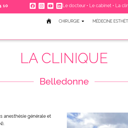
Le docteur
•
Le cabinet
•
La cli
 10 ‬
CHIRURGIE
MÉDECINE ESTHÉT
LA CLINIQUE
Belledonne
us anesthésie générale et
).