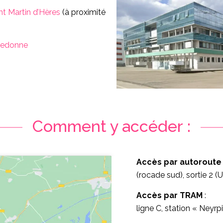
nt Martin d’Hères
(à proximité
lledonne
Comment y accéder :
Accès par autoroute
(rocade sud), sortie 2 (U
Accès par TRAM
:
ligne C, station « Neyr