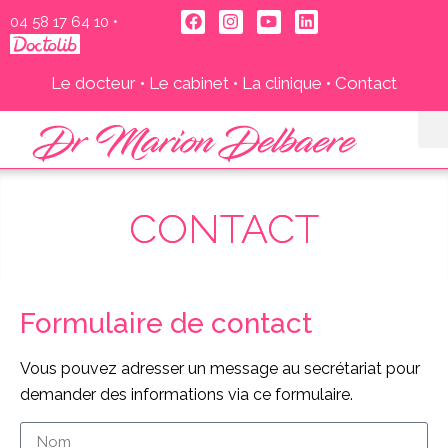
04 58 17 64 10‬
•
Le docteur
•
Le cabinet
•
La clinique
•
Contact
CONTACT
Formulaire de contact
Vous pouvez adresser un message au secrétariat pour
demander des informations via ce formulaire.