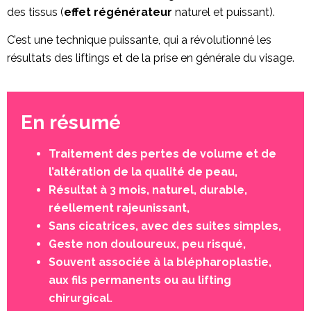
des tissus (
effet régénérateur
naturel et puissant).
C’est une technique puissante, qui a révolutionné les
résultats des liftings et de la prise en générale du visage.
En résumé
Traitement des pertes de volume et de
l’altération de la qualité de peau,
Résultat à 3 mois, naturel, durable,
réellement rajeunissant,
Sans cicatrices, avec des suites simples,
Geste non douloureux, peu risqué,
Souvent associée à la blépharoplastie,
aux fils permanents ou au lifting
chirurgical.