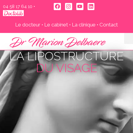
04 58 17 64 10‬
•
Le docteur
•
Le cabinet
•
La clinique
•
Contact
LA LIPOSTRUCTURE
DU VISAGE