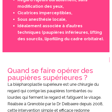
modification des yeux,
Cicatrices imperceptibles,
Sous anesthésie locale,
Idéalement associée à d’autres
techniques (paupières inférieures, lifting
des sourcils, lipofilling du cadre orbitaire).
Quand se faire opérer des
paupières supérieures ?
La blépharoplastie supérieure est une chirurgie du
regard qui corrige les paupières tombantes ou
lourdes qui ferment le regard et fatiguent le visage.
Réalisée à Grenoble par le Dr Delbaere depuis 2008,
cette intervention simple et efficace redonne