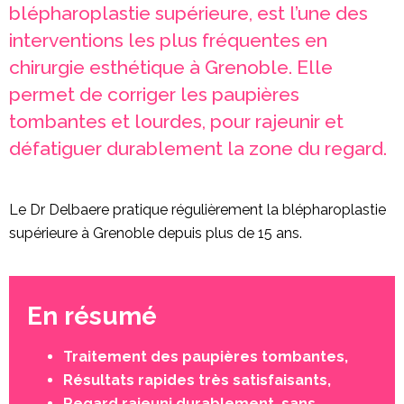
blépharoplastie supérieure, est l’une des
interventions les plus fréquentes en
chirurgie esthétique à Grenoble. Elle
permet de corriger les paupières
tombantes et lourdes, pour rajeunir et
défatiguer durablement la zone du regard.
Le Dr Delbaere pratique régulièrement la blépharoplastie
supérieure à Grenoble depuis plus de 15 ans.
En résumé
Traitement des paupières tombantes,
Résultats rapides très satisfaisants,
Regard rajeuni durablement, sans