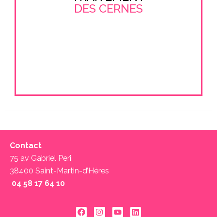
DES CERNES
Contact
75 av Gabriel Peri
38400 Saint-Martin-d’Hères
04 58 17 64 10 ‬